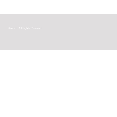
© am-d
All Rights Reserved